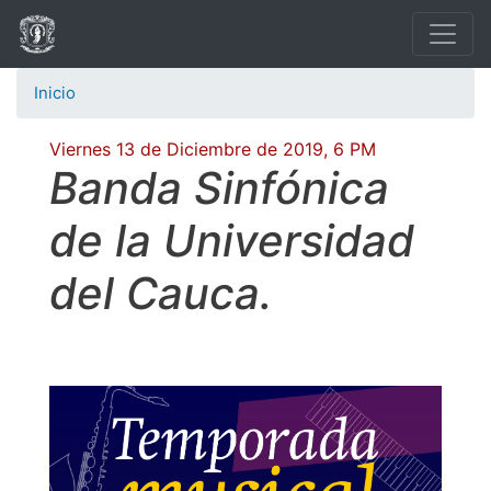
Pasar
al
contenido
Inicio
principal
Viernes 13 de Diciembre de 2019, 6 PM
Banda Sinfónica
de la Universidad
del Cauca.